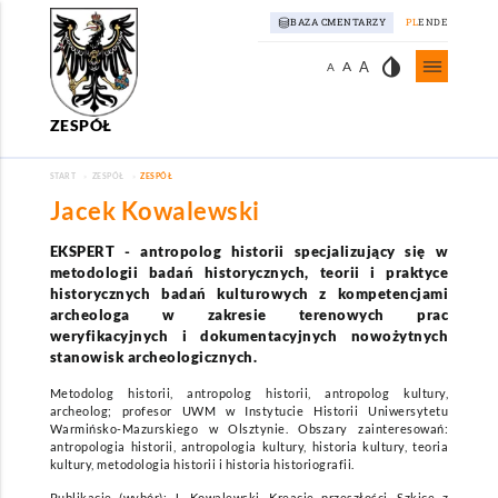
BAZA CMENTARZY
PL
EN
DE
invert_colors
A
A
A
ZESPÓŁ
Zespół
/
START
ZESPÓŁ
ZESPÓŁ
Jacek Kowalewski
EKSPERT
-
antropolog historii specjalizujący się w
metodologii badań historycznych, teorii i praktyce
historycznych badań kulturowych z kompetencjami
archeologa w zakresie terenowych prac
weryfikacyjnych i dokumentacyjnych nowożytnych
stanowisk archeologicznych.
Metodolog historii, antropolog historii, antropolog kultury,
archeolog; profesor UWM w Instytucie Historii Uniwersytetu
Warmińsko-Mazurskiego w Olsztynie. Obszary zainteresowań:
antropologia historii, antropologia kultury, historia kultury, teoria
kultury, metodologia historii i historia historiografii.
Publikacje (wybór): J. Kowalewski, Kreacje przeszłości. Szkice z