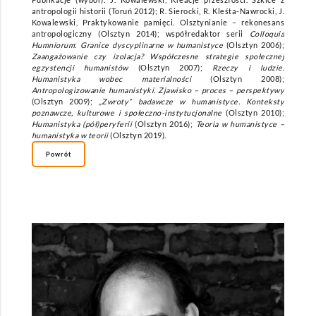
antropologii historii (Toruń 2012); R. Sierocki, R. Kleśta-Nawrocki, J.
Kowalewski, Praktykowanie pamięci. Olsztynianie – rekonesans
antropologiczny (Olsztyn 2014); współredaktor serii
Colloquia
Humniorum
:
Granice dyscyplinarne w humanistyce
(Olsztyn 2006);
Zaangażowanie czy izolacja? Współczesne strategie społecznej
egzystencji humanistów
(Olsztyn 2007);
Rzeczy i ludzie.
Humanistyka wobec materialności
(Olsztyn 2008);
Antropologizowanie humanistyki. Zjawisko – proces – perspektywy
(Olsztyn 2009);
„Zwroty” badawcze w humanistyce. Konteksty
poznawcze, kulturowe i społeczno-instytucjonalne
(Olsztyn 2010);
Humanistyka (pół)peryferii
(Olsztyn 2016);
Teoria w humanistyce –
humanistyka w teorii
(Olsztyn 2019).
Powrót