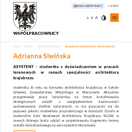
BAZA CMENTARZY
PL
EN
DE
invert_colors
A
A
A
WSPÓŁPRACOWNICY
Zespół
/
START
ZESPÓŁ
WSPÓŁPRACOWNICY
BADANIA KRAJOBRAZOWO-PRZYRODNICZE
Adrianna Siwińska
ASYSTENT
-
studentka z doświadczeniem w pracach
terenowych w ramach specjalności architektura
krajobrazu
studentka III roku na kierunku Architektura krajobrazu w Szkole
Głównej Gospodarstwa Wiejskiego w Warszawie. Aktualnie
przygotowuje pracę inżynierską na temat kształtowania
ekologicznych osiedli z uwzględnieniem konieczności
zachowywania siedlisk naturalnych, co ma przyczynić się do
poprawy jakości środowiska przyrodniczego w miastach. Działa w
studenckim Kole Naukowym Architektury Krajobrazu SGGW, w
ramach którego brała udział w projektowaniu fragmentu terenu
osiedla mieszkaniowego na warszawskim Muranowie.